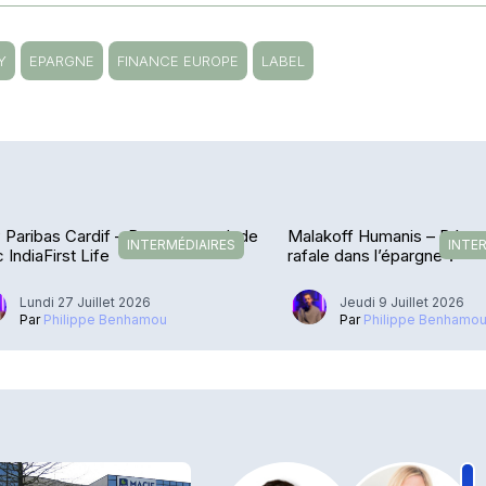
Y
EPARGNE
FINANCE EUROPE
LABEL
Paribas Cardif – De retour en Inde
Malakoff Humanis – Déco
INTERMÉDIAIRES
INTE
 IndiaFirst Life
rafale dans l’épargne ?
Lundi 27 Juillet 2026
Jeudi 9 Juillet 2026
Par
Philippe Benhamou
Par
Philippe Benhamo