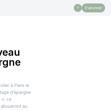
?
S'abonner
veau
argne
iler à Paris le
ntage d’épargne
 », ce
 alloueront au