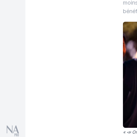
moins
bénéfi
« 📣 O