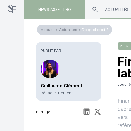
NEWS ASSET PRO
ACTUALITÉS
Accueil
>
Actualités
>
De quel droit ?
À LA 
PUBLIÉ PAR
Fi
la
Jeudi 
Guillaume Clément
Rédacteur en chef
Finan
cadre
Partager
vers 
référ