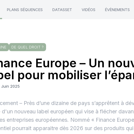
PLANS SÉQUENCES
DATASSET
VIDÉOS
ÉVÈNEMENTS
UNE
DE QUEL DROIT ?
nance Europe – Un nou
bel pour mobiliser l’ép
5 Juin 2025
cement – Près d’une dizaine de pays s’apprêtent à dévo
 d'un nouveau label européen qui vise à flécher dava
les entreprises européennes. Nommé « Finance Europe
entiel pourrait apparaitre dès 2026 sur des produits qui