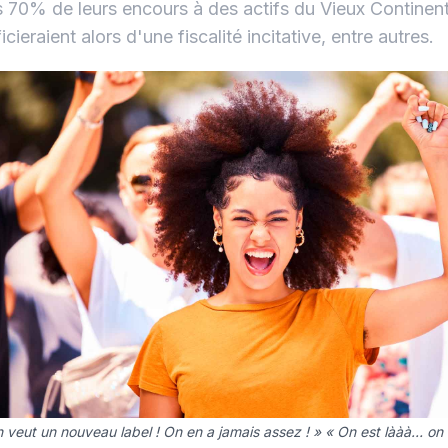
 70% de leurs encours à des actifs du Vieux Continent.
cieraient alors d'une fiscalité incitative, entre autres.
n veut un nouveau label ! On en a jamais assez ! » « On est lààà… on