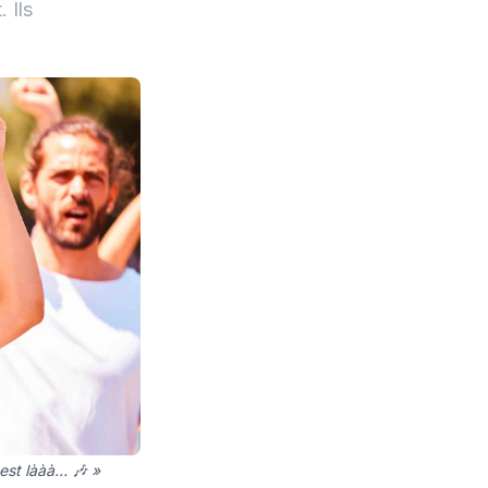
 Ils
 est lààà… 🎶 »