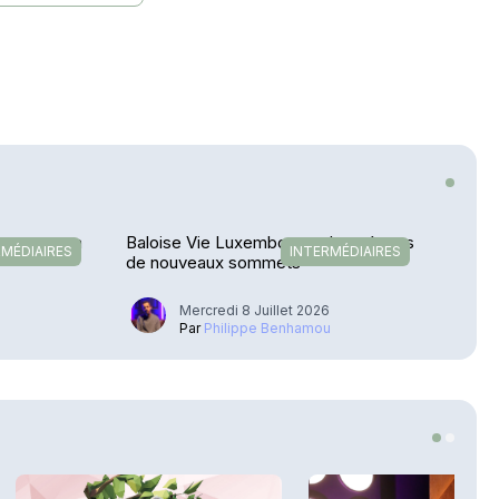
nvenues en
Baloise Vie Luxembourg - Lancé vers
RMÉDIAIRES
INTERMÉDIAIRES
de nouveaux sommets
Mercredi 8 Juillet 2026
u
Par
Philippe Benhamou