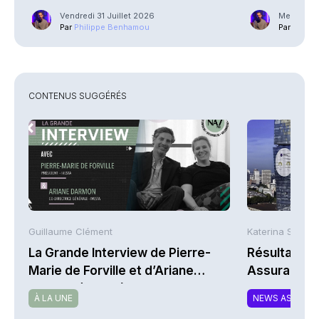
Vendredi 31 Juillet 2026
Mercredi 2
Par
Philippe Benhamou
Par
Phili
CONTENUS SUGGÉRÉS
Guillaume Clément
Katerina Stergi
La Grande Interview de Pierre-
Résultats S
Marie de Forville et d’Ariane
Assurances
Darmon (Ivesta)
À LA UNE
NEWS ASSURA