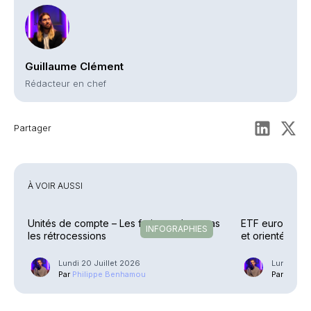
Guillaume Clément
Rédacteur en chef
Partager
À VOIR AUSSI
Unités de compte – Les frais reculent, pas
ETF européens 
INFOGRAPHIES
les rétrocessions
et orientés
Lundi 20 Juillet 2026
Lundi 13 J
Par
Philippe Benhamou
Par
Phili