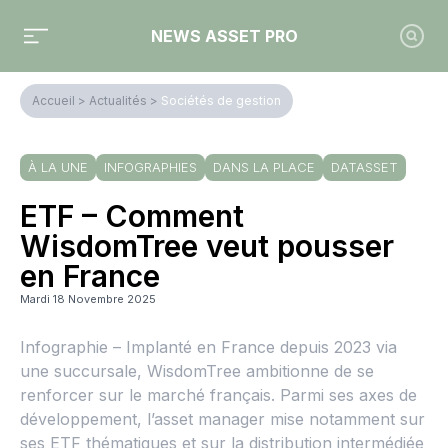
NEWS ASSET PRO
Accueil
>
Actualités
>
Sociétés de gestion
À LA UNE
INFOGRAPHIES
DANS LA PLACE
DATASSET
ETF – Comment
WisdomTree veut pousser
en France
Mardi 18 Novembre 2025
Infographie – Implanté en France depuis 2023 via
une succursale, WisdomTree ambitionne de se
renforcer sur le marché français. Parmi ses axes de
développement, l’asset manager mise notamment sur
ses ETF thématiques et sur la distribution intermédiée