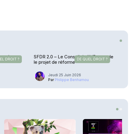
uropéenne
SFDR 2.0 – Le Conseil de l’UE amende
EL DROIT ?
DE QUEL DROIT ?
le projet de réforme
Jeudi 25 Juin 2026
u
Par
Philippe Benhamou