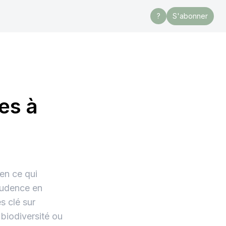
?
S'abonner
res à
en ce qui
prudence en
s clé sur
 biodiversité ou