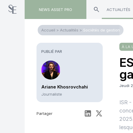
NEWS ASSET PRO
ACTUALITÉS
Accueil
>
Actualités
>
Sociétés de gestion
À LA 
PUBLIÉ PAR
ES
ga
Jeudi 
Ariane Khosrovchahi
Journaliste
ISR -
conce
Partager
2025.
lesqu