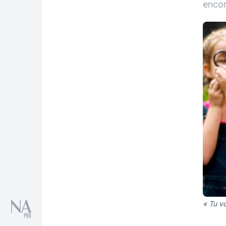
encor
« Tu vo