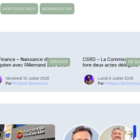
HORTENSE BIOY
MORNINGSTAR
Finance – Naissance d’un groupe
CSRD – La Commission e
SERVICES
DE QU
opéen avec l’Allemand ESG Book
livre deux actes délégués
Vendredi 10 Juillet 2026
Lundi 6 Juillet 2026
Par
Philippe Benhamou
Par
Philippe Benhamo