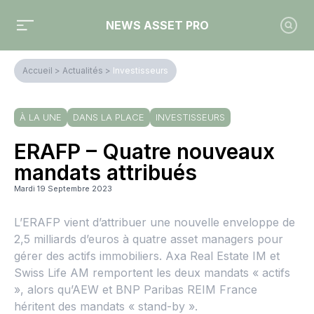
NEWS ASSET PRO
Accueil
>
Actualités
>
Investisseurs
À LA UNE
DANS LA PLACE
INVESTISSEURS
ERAFP – Quatre nouveaux
mandats attribués
Mardi 19 Septembre 2023
L’ERAFP vient d’attribuer une nouvelle enveloppe de
2,5 milliards d’euros à quatre asset managers pour
gérer des actifs immobiliers. Axa Real Estate IM et
Swiss Life AM remportent les deux mandats « actifs
», alors qu’AEW et BNP Paribas REIM France
héritent des mandats « stand-by ».