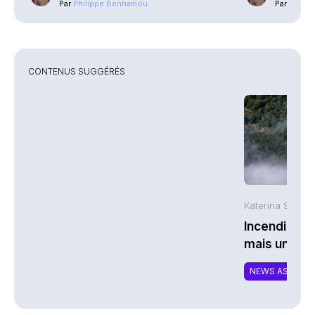
Par
Philippe Benhamou
Par
Phili
CONTENUS SUGGÉRÉS
Katerina Stergi
Incendies : 
mais une ex
NEWS ASSURA