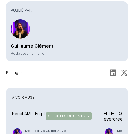
PUBLIÉ PAR
Guillaume Clément
Rédacteur en chef
Partager
À VOIR AUSSI
Perial AM – En plein virage stratégique
ELTIF – Quels s
SOCIÉTÉS DE GESTION
evergreen domi
Mercredi 29 Juillet 2026
Mercredi 2