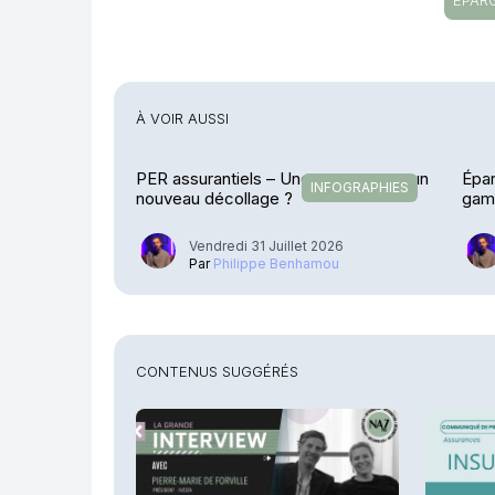
ÉPAR
À VOIR AUSSI
PER assurantiels – Une pause avant un
Épar
INFOGRAPHIES
nouveau décollage ?
gamm
Vendredi 31 Juillet 2026
Par
Philippe Benhamou
CONTENUS SUGGÉRÉS