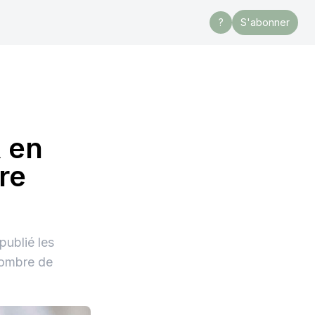
?
S'abonner
R en
re
ublié les
nombre de