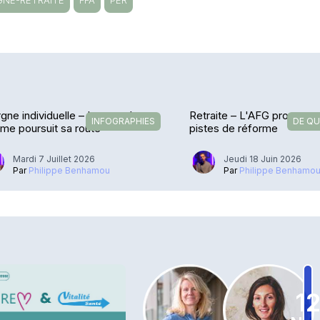
GNE-RETRAITE
FFA
PER
gne individuelle – La montée en
Retraite – L'AFG propose 
INFOGRAPHIES
DE QU
e poursuit sa route
pistes de réforme
Mardi 7 Juillet 2026
Jeudi 18 Juin 2026
Par
Philippe Benhamou
Par
Philippe Benhamo
1