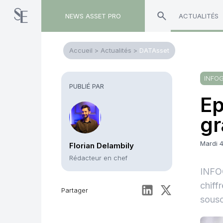
NEWS ASSET PRO
ACTUALITÉS
Accueil
>
Actualités
>
DATAsset
INFO
PUBLIÉ PAR
Ep
gr
Mardi 
Florian Delambily
Rédacteur en chef
INFOG
chiff
Partager
sousc