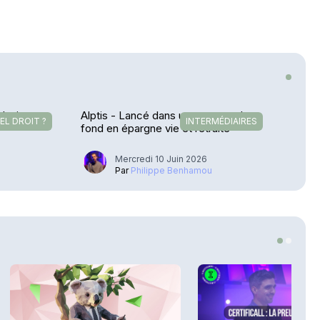
plusieurs
Alptis - Lancé dans une course de
EL DROIT ?
INTERMÉDIAIRES
fond en épargne vie et retraite
Mercredi 10 Juin 2026
u
Par
Philippe Benhamou
2