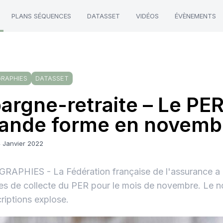
PLANS SÉQUENCES
DATASSET
VIDÉOS
ÉVÈNEMENTS
GRAPHIES
DATASSET
argne-retraite – Le PE
ande forme en novemb
4 Janvier 2022
RAPHIES - La Fédération française de l'assurance a p
res de collecte du PER pour le mois de novembre. Le 
riptions explose.