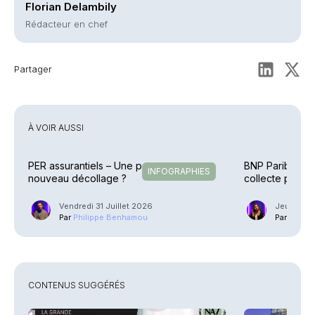
Florian Delambily
Rédacteur en chef
Partager
À VOIR AUSSI
PER assurantiels – Une pause avant un
BNP Paribas – 
INFOGRAPHIES
nouveau décollage ?
collecte plus qu
Vendredi 31 Juillet 2026
Jeudi 23 J
Par
Philippe Benhamou
Par
Guilla
CONTENUS SUGGÉRÉS