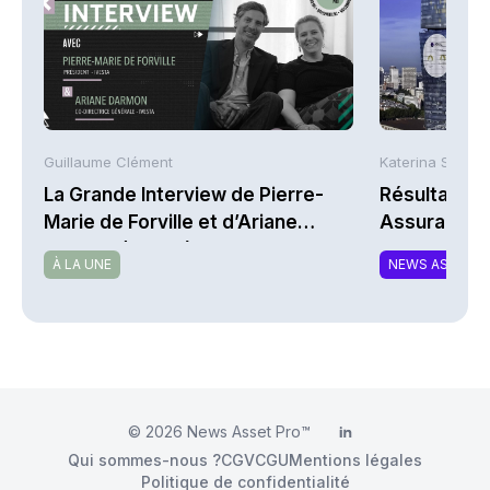
Guillaume Clément
Katerina Stergi
La Grande Interview de Pierre-
Résultats S
Marie de Forville et d’Ariane
Assurances
Darmon (Ivesta)
À LA UNE
NEWS ASSURA
© 2026
News Asset Pro™
LinkedIn
Qui sommes-nous ?
CGV
CGU
Mentions légales
Politique de confidentialité