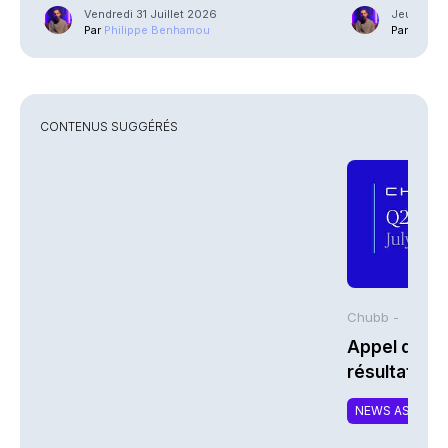
Vendredi 31 Juillet 2026
Jeudi 23 J
Par
Philippe Benhamou
Par
Phili
CONTENUS SUGGÉRÉS
Chubb -
Appel de co
résultats d
2026 de Chu
NEWS ASSURA