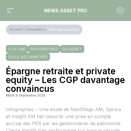
NEWS ASSET PRO
Accueil
>
Actualités
>
Salle des marchés
À LA UNE
INFOGRAPHIES
DATASSET
SALLE DES MARCHÉS
Épargne retraite et private
equity – Les CGP davantage
convaincus
Mardi 9 Septembre 2025
Infographies – Une étude de NextStage AM, Spirica
et Insight AM fait ressortir une prise en compte
accrue des PER par les gestionnaires de patrimoine.
Classe d’actifs très performante sur longue période