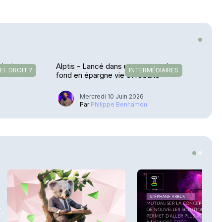
plusieurs
Alptis - Lancé dans une course de
EL DROIT ?
INTERMÉDIAIRES
fond en épargne vie et retraite
Mercredi 10 Juin 2026
u
Par
Philippe Benhamou
.