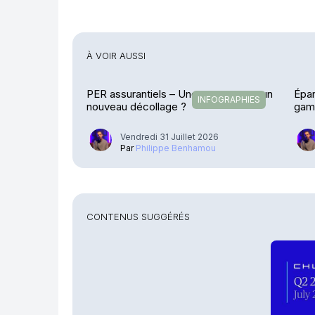
À VOIR AUSSI
PER assurantiels – Une pause avant un
Épar
INFOGRAPHIES
nouveau décollage ?
gamm
Vendredi 31 Juillet 2026
Par
Philippe Benhamou
CONTENUS SUGGÉRÉS