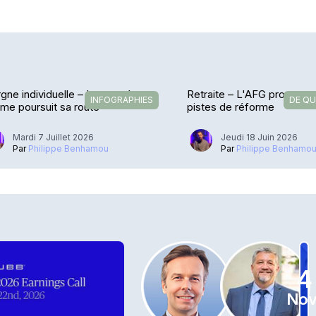
gne individuelle – La montée en
Retraite – L'AFG propose 
INFOGRAPHIES
DE QU
e poursuit sa route
pistes de réforme
Mardi 7 Juillet 2026
Jeudi 18 Juin 2026
Par
Philippe Benhamou
Par
Philippe Benhamo
4
Nov