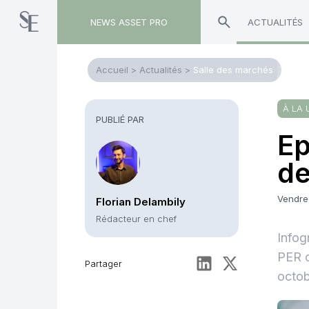
NEWS ASSET PRO
ACTUALITÉS
Accueil
>
Actualités
>
Salle des marchés
À LA 
PUBLIÉ PAR
Ep
de
Vendre
Florian Delambily
Rédacteur en chef
Infog
PER c
Partager
octob