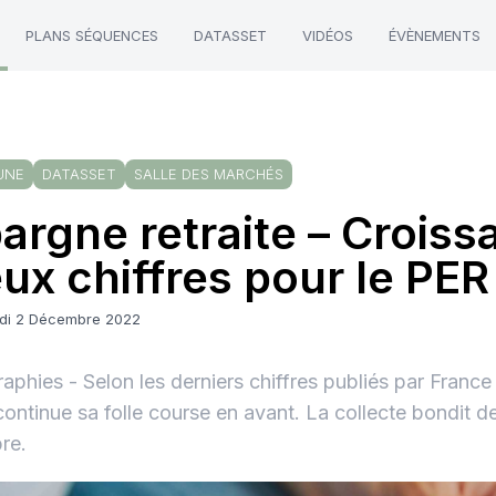
PLANS SÉQUENCES
DATASSET
VIDÉOS
ÉVÈNEMENTS
UNE
DATASSET
SALLE DES MARCHÉS
argne retraite – Croiss
ux chiffres pour le PER
di 2 Décembre 2022
raphies - Selon les derniers chiffres publiés par France
ontinue sa folle course en avant. La collecte bondit 
re.