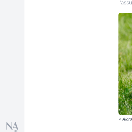
l’ass
« Alors