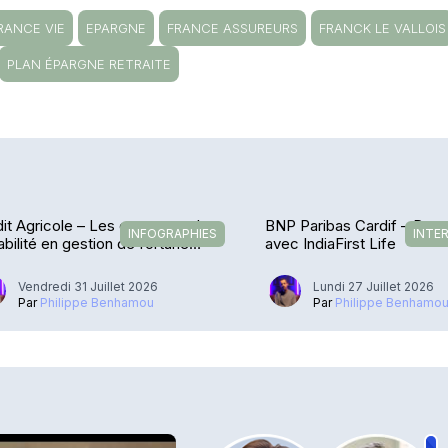
RANCE VIE
EPARGNE
FRANCE ASSUREURS
FRANCK LE VALLOIS
PLAN ÉPARGNE RETRAITE
it Agricole – Les encours et la
BNP Paribas Cardif – De r
INFOGRAPHIES
INTE
abilité en gestion de fortune
avec IndiaFirst Life
losent
Vendredi 31 Juillet 2026
Lundi 27 Juillet 2026
Par
Philippe Benhamou
Par
Philippe Benhamo