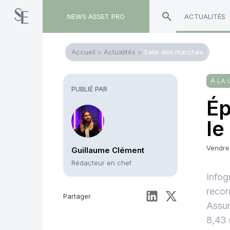
NEWS ASSET PRO
ACTUALITÉS
Accueil
>
Actualités
>
Salle des marchés
À LA 
PUBLIÉ PAR
Ép
le
Vendred
Guillaume Clément
Rédacteur en chef
Infog
recor
Partager
Assur
8,43 