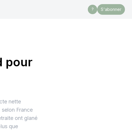
?
S'abonner
d pour
cte nette
, selon France
traite ont glané
plus que