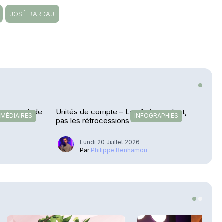
JOSÉ BARDAJI
etour en Inde
Unités de compte – Les frais reculent,
RMÉDIAIRES
INFOGRAPHIES
pas les rétrocessions
Lundi 20 Juillet 2026
u
Par
Philippe Benhamou