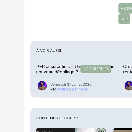
ASSU
PER
À VOIR AUSSI
PER assurantiels – Une pause avant un
Créd
INFOGRAPHIES
nouveau décollage ?
rent
exp
Vendredi 31 Juillet 2026
Par
Philippe Benhamou
CONTENUS SUGGÉRÉS