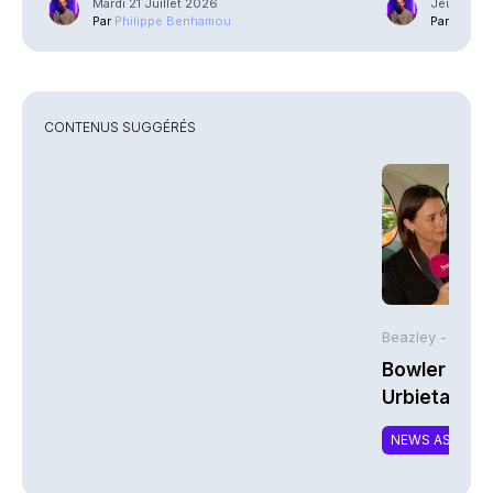
Mardi 21 Juillet 2026
Jeudi 18 
Par
Philippe Benhamou
Par
Phili
CONTENUS SUGGÉRÉS
Beazley -
Bowler Broa
Urbieta | A
NEWS ASSURA