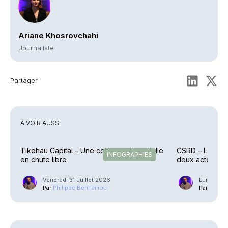
Ariane Khosrovchahi
Journaliste
Partager
À VOIR AUSSI
Tikehau Capital – Une collecte trimestrielle
CSRD – La Com
INFOGRAPHIES
en chute libre
deux actes dé
Vendredi 31 Juillet 2026
Lundi 6 Ju
Par
Philippe Benhamou
Par
Phili