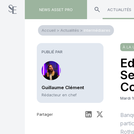
NEWS ASSET PRO
ACTUALITÉS
Accueil
>
Actualités
>
Intermédiaires
À LA 
PUBLIÉ PAR
Ed
Se
C
Guillaume Clément
Rédacteur en chef
Mardi 1
Partager
Banqu
parti
Roths