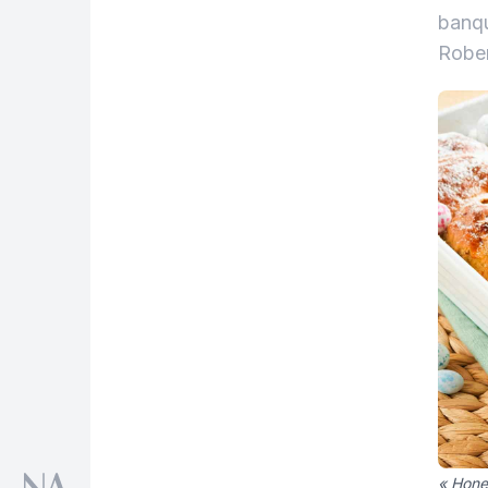
banqu
Rober
« Hones