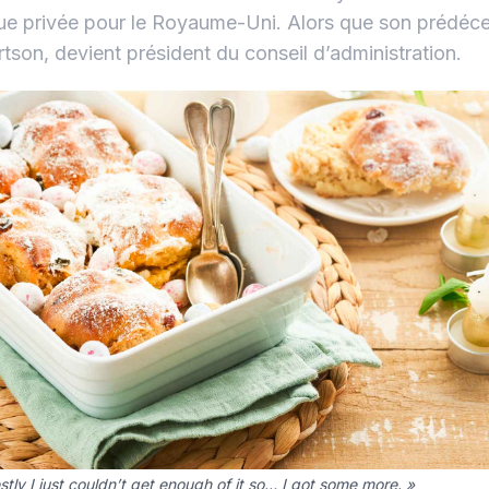
e privée pour le Royaume-Uni. Alors que son prédéc
tson, devient président du conseil d’administration.
tly I just couldn’t get enough of it so… I got some more. »