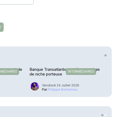
T
etour en Inde
Banque Transatlantique – Une stratégie
RMÉDIAIRES
INTERMÉDIAIRES
de niche porteuse
Vendredi 24 Juillet 2026
u
Par
Philippe Benhamou