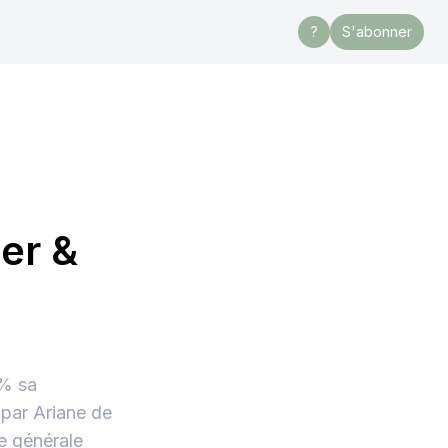
?
S'abonner
er &
0% sa
 par Ariane de
ce générale