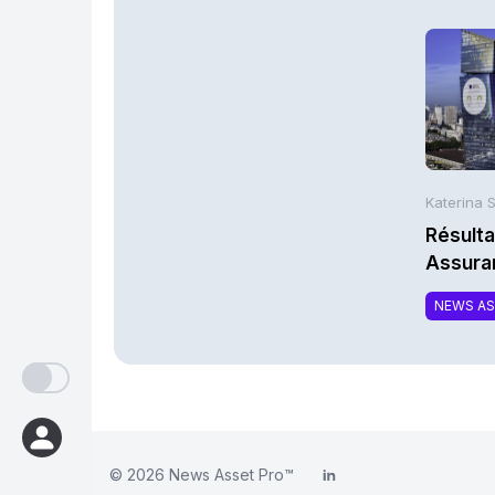
Katerina 
Résulta
Assura
NEWS A
© 2026
News Asset Pro™
LinkedIn