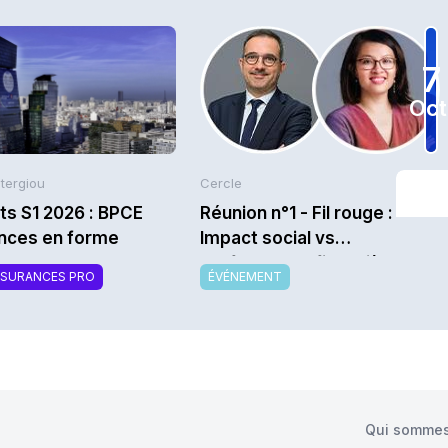
7
Oct
Stergiou
Cercle
ts S1 2026 : BPCE
Réunion n°1 - Fil rouge :
nces en forme
Impact social vs
performance financière au
SSURANCES PRO
ÉVÉNEMENT
service de l’assurabilité -
Saison 2026/2027
Qui sommes