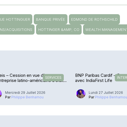
UE HOTTINGUER
BANQUE PRIVÉE
EDMOND DE ROTHSCHILD
ONS/ACQUISITIONS
HOTTINGER &AMP; CO
WEALTH MANAGEMEN
is – Cession en vue d’une
BNP Paribas Cardif – De r
SERVICES
INTE
treprise latino-américaine à State
avec IndiaFirst Life
et
Mercredi 29 Juillet 2026
Lundi 27 Juillet 2026
Par
Philippe Benhamou
Par
Philippe Benhamo