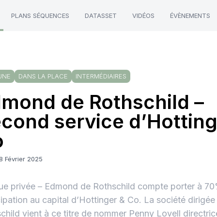
PLANS SÉQUENCES
DATASSET
VIDÉOS
ÉVÈNEMENTS
UNE
DANS LA PLACE
INTERMÉDIAIRES
mond de Rothschild –
cond service d’Hotting
o
8 Février 2025
e privée – Edmond de Rothschild compte porter à 7
cipation au capital d’Hottinger & Co. La société dirigée
child vient à ce titre de nommer Penny Lovell directri