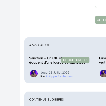
AETH
À VOIR AUSSI
Sanction – Un CIF et ses dirigeants
Eura
DE QUEL DROIT ?
écopent d’une lourde condamnation
vert
Jeudi 23 Juillet 2026
Par
Philippe Benhamou
CONTENUS SUGGÉRÉS