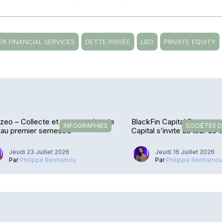
ER FINANCIAL SERVICES
DETTE PRIVÉE
LBO
PRIVATE EQUITY
zeo – Collecte et encours dans le
BlackFin Capital Partners 
INFOGRAPHIES
SOCIÉTÉS D
 au premier semestre
Capital s’invite au tour de 
Jeudi 23 Juillet 2026
Jeudi 16 Juillet 2026
Par
Philippe Benhamou
Par
Philippe Benhamo