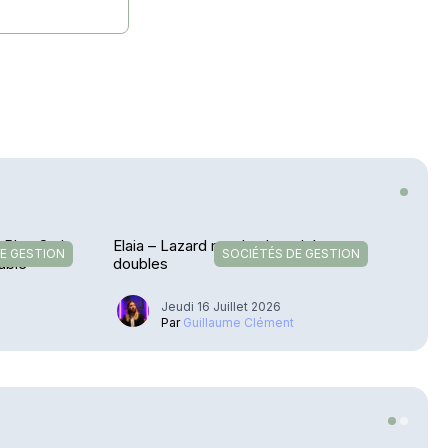
– Blue Owl
Elaia – Lazard met les bouchées
E GESTION
SOCIÉTÉS DE GESTION
table
doubles
Jeudi 16 Juillet 2026
u
Par
Guillaume Clément