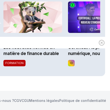
.
1h00
Expert
i3 Assurances
Les nouvelles normes en
Certificall : la preuv
matière de finance durable
numérique, nouveau
standard du marché
FORMATION
I3
-nous ?
CGV
CGU
Mentions légales
Politique de confidentialité