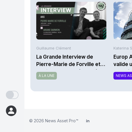
Guillaume Clément
Katerina 
La Grande Interview de
Europ A
Pierre-Marie de Forville et
valide 
d’Ariane Darmon (Ivesta)
portefe
À LA UNE
NEWS A
© 2026
News Asset Pro™
LinkedIn