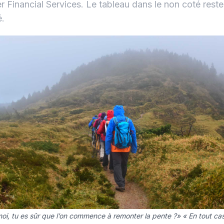
r Financial Services. Le tableau dans le non coté reste
é.
moi, tu es sûr que l’on commence à remonter la pente ?» « En tout ca