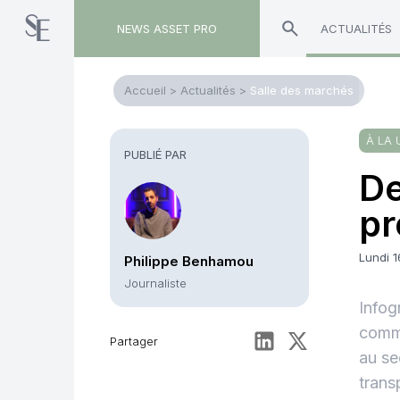
NEWS ASSET PRO
ACTUALITÉS
Accueil
>
Actualités
>
Salle des marchés
À LA 
PUBLIÉ PAR
De
pr
Lundi 1
Philippe Benhamou
Journaliste
Infog
comme
Partager
au se
trans