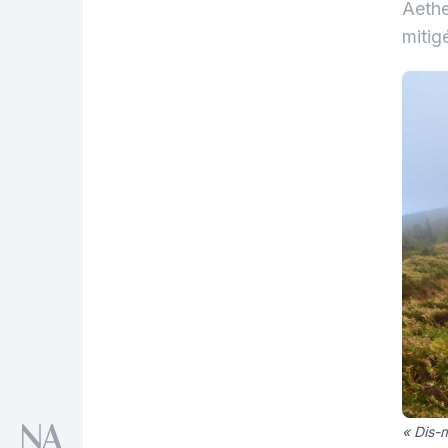
Aethe
mitig
« Dis-