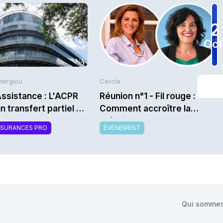
2
Oct
Stergiou
Cercle
ssistance : L'ACPR
Réunion n°1 - Fil rouge :
un transfert partiel de
Comment accroître la
uille
création de valeur des
SSURANCES PRO
ÉVÉNEMENT
organismes
complémentaires ? - Saison
2026/2027
Qui sommes