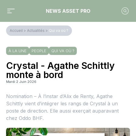
NEWS ASSET PRO
Accueil
>
Actualités
>
Qui va où ?
À LA UNE
PEOPLE
QUI VA OÙ ?
Crystal - Agathe Schittly
monte à bord
Mardi 2 Juin 2026
Nomination – À l’instar d’Alix de Renty, Agathe
Schittly vient d’intégrer les rangs de Crystal à un
poste de direction. Elle aussi exerçait auparavant
chez Oddo BHF.