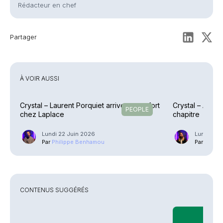
Rédacteur en chef
Partager
À VOIR AUSSI
Crystal – Laurent Porquiet arrive en renfort
Crystal – Alix
PEOPLE
chez Laplace
chapitre
Lundi 22 Juin 2026
Lundi 1 Ju
Par
Philippe Benhamou
Par
Guilla
CONTENUS SUGGÉRÉS