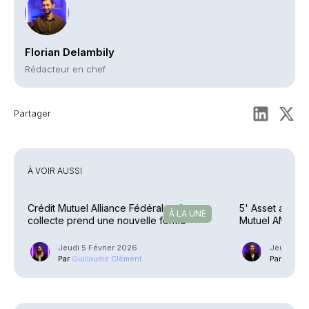
Florian Delambily
Rédacteur en chef
Partager
À VOIR AUSSI
Crédit Mutuel Alliance Fédérale – La
5' Asset avec 
À LA UNE
collecte prend une nouvelle forme
Mutuel AM)
Jeudi 5 Février 2026
Jeudi 3 Av
Par
Guillaume Clément
Par
Ariane