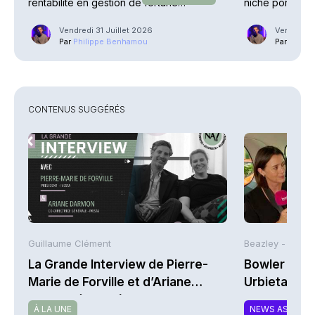
rentabilité en gestion de fortune
niche porteuse
explosent
Vendredi 31 Juillet 2026
Vendredi 2
Par
Philippe Benhamou
Par
Phili
CONTENUS SUGGÉRÉS
Guillaume Clément
Beazley -
La Grande Interview de Pierre-
Bowler Broa
Marie de Forville et d’Ariane
Urbieta | A
Darmon (Ivesta)
À LA UNE
NEWS ASSURA