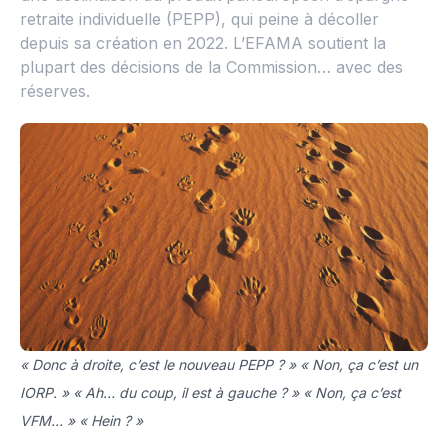
retraite individuelle (PEPP), qui peine à décoller
depuis sa création en 2022. L’EFAMA soutient la
plupart des décisions de la Commission… avec des
réserves.
« Donc à droite, c’est le nouveau PEPP ? » « Non, ça c’est un
IORP. » « Ah… du coup, il est à gauche ? » « Non, ça c’est
VFM… » « Hein ? »