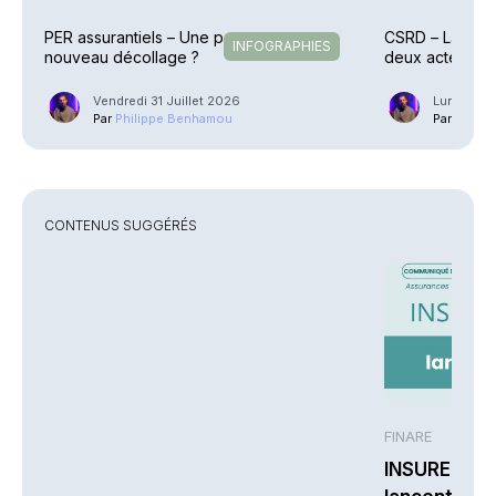
PER assurantiels – Une pause avant un
CSRD – La Com
INFOGRAPHIES
nouveau décollage ?
deux actes dé
Vendredi 31 Juillet 2026
Lundi 6 Ju
Par
Philippe Benhamou
Par
Phili
CONTENUS SUGGÉRÉS
FINARE
INSUREM et