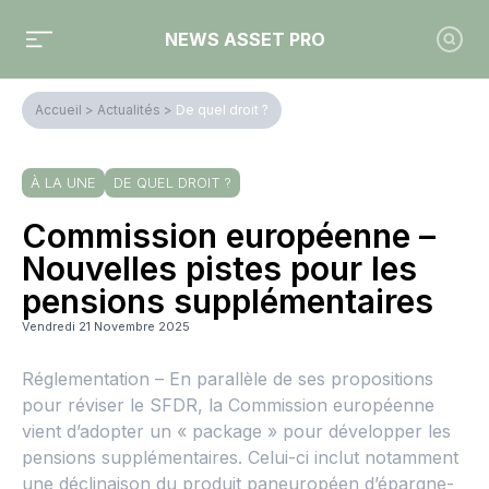
NEWS ASSET PRO
Accueil
>
Actualités
>
De quel droit ?
À LA UNE
DE QUEL DROIT ?
Commission européenne –
Nouvelles pistes pour les
pensions supplémentaires
Vendredi 21 Novembre 2025
Réglementation – En parallèle de ses propositions
pour réviser le SFDR, la Commission européenne
vient d’adopter un « package » pour développer les
pensions supplémentaires. Celui-ci inclut notamment
une déclinaison du produit paneuropéen d’épargne-