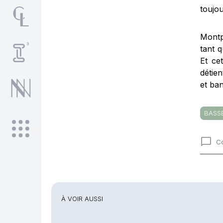
toujou
Montp
tant 
Et ce
détie
et ba
BASS
C
Comme
À VOIR AUSSI