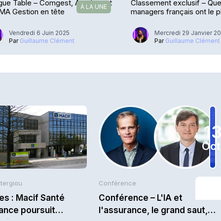
gue Table – Comgest, Amplegest
Classement exclusif – Que
À LA UNE
MA Gestion en tête
managers français ont le p
en 2024 ? (1/3)
Vendredi 6 Juin 2025
Mercredi 29 Janvier 2
Par
Guillaume Clément
Par
Guillaume Clément
1
Oct
Stergiou
Conférence
es : Macif Santé
Conférence – L'IA et
ance poursuit
l'assurance, le grand saut,