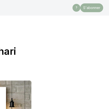
?
S'abonner
hari