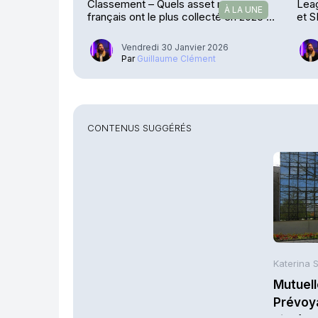
Classement – Quels asset managers
Lea
À LA UNE
français ont le plus collecté en 2025 ?
et S
(1/3)
Vendredi 30 Janvier 2026
Par
Guillaume Clément
CONTENUS SUGGÉRÉS
Katerina 
Mutuell
Prévoy