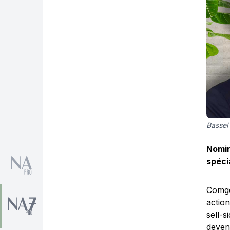
Bassel
Nomin
spéci
Comge
actio
sell-
deven