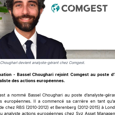
 Choughari devient analyste-gérant chez Comgest.
ation - Bassel Choughari rejoint Comgest au poste d’
aliste des actions européennes.
st a nommé Bassel Choughari au poste d’analyste-gérant
ns européennes. Il a commencé sa carrière en tant qu’an
side chez RBS (2010-2012) et Berenberg (2012-2015) à Londre
u analyste actions européennes chez Syz Asset Managem