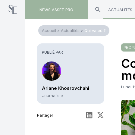
NEWS ASSET PRO
ACTUALITÉS
Accueil
>
Actualités
>
Qui va où ?
PEOP
PUBLIÉ PAR
Co
mo
Lundi 
Ariane Khosrovchahi
Journaliste
Partager