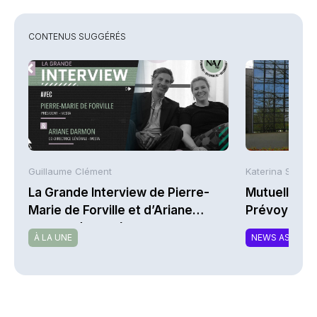
CONTENUS SUGGÉRÉS
Guillaume Clément
Katerina Stergi
La Grande Interview de Pierre-
Mutuelles : 
Marie de Forville et d’Ariane
Prévoyance 
Darmon (Ivesta)
de la Math
À LA UNE
NEWS ASSURA