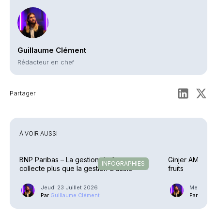
Guillaume Clément
Rédacteur en chef
Partager
À VOIR AUSSI
BNP Paribas – La gestion de fortune
Ginjer AM – Une
INFOGRAPHIES
collecte plus que la gestion d’actifs
fruits
Jeudi 23 Juillet 2026
Mercredi 2
Par
Guillaume Clément
Par
Guilla