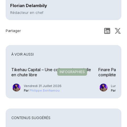
Florian Delambily
Rédacteur en chef
Partager
À VOIR AUSSI
Tikehau Capital – Une collecte trimestrielle
Finare Patrimo
INFOGRAPHIES
en chute libre
complète la pal
Vendredi 31 Juillet 2026
Lundi 20 J
Par
Philippe Benhamou
Par
Phili
CONTENUS SUGGÉRÉS