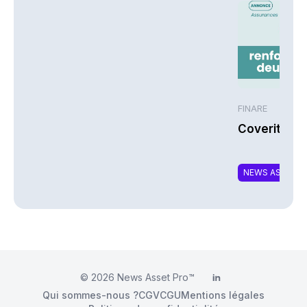
FINARE
Coverity re
NEWS ASSURA
© 2026
News Asset Pro™
LinkedIn
Qui sommes-nous ?
CGV
CGU
Mentions légales