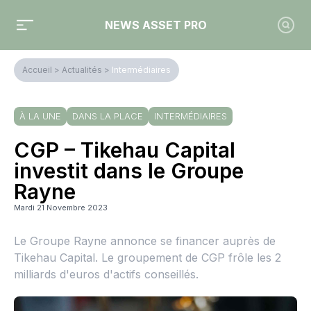
NEWS ASSET PRO
Accueil
>
Actualités
>
Intermédiaires
À LA UNE
DANS LA PLACE
INTERMÉDIAIRES
CGP – Tikehau Capital
investit dans le Groupe
Rayne
Mardi 21 Novembre 2023
Le Groupe Rayne annonce se financer auprès de
Tikehau Capital. Le groupement de CGP frôle les 2
milliards d'euros d'actifs conseillés.