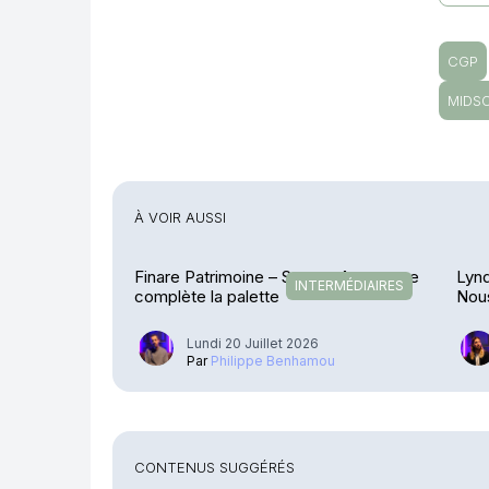
CGP
MIDS
À VOIR AUSSI
Finare Patrimoine – Sateco Assurance
Lynq
INTERMÉDIAIRES
complète la palette
Nous
conf
Lundi 20 Juillet 2026
Par
Philippe Benhamou
CONTENUS SUGGÉRÉS