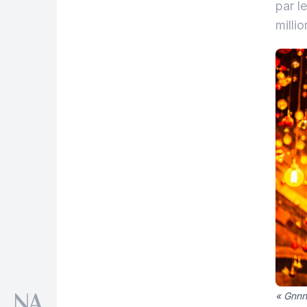
par l
milli
« Gnnn