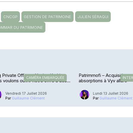
CNCGP
GESTION DE PATRIMOINE
JULIEN SÉRAQUI
OMMAR DU PATRIMOINE
 Private Office – Yacine Kadri : «
Patrimmofi – Acquisitions 
CAMÉRA EMBARQUÉE
INTE
 voulons ouvrir notre offre à des
absorptions à Vyv allure
rères »
Vendredi 17 Juillet 2026
Lundi 13 Juillet 2026
Par
Guillaume Clément
Par
Guillaume Clément