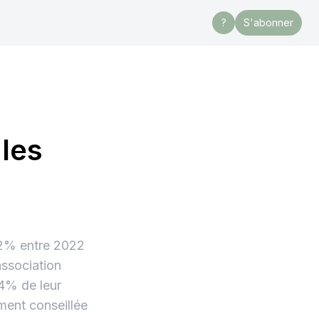
?
S'abonner
 les
12% entre 2022
association
14% de leur
ment conseillée