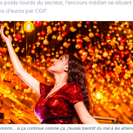
es poids-lourds du secteur, l’encours médian se situant 
ons d’euros par CGP.
nnnnn… si ça continue comme ça, j’aurais bientôt du mal à les attein