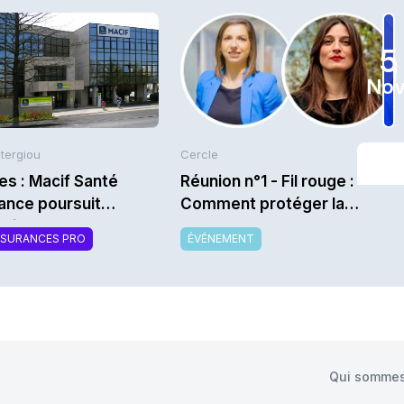
5
Nov
Stergiou
Cercle
es : Macif Santé
Réunion n°1 - Fil rouge :
ance poursuit
Comment protéger la
ration de la Math
marque et la promesse
SSURANCES PRO
ÉVÉNEMENT
relationnelle dans un monde
d’assurance en crise
(climat, assurabilité, hausse
des prix) ? - Saison
2026/2027
Qui sommes