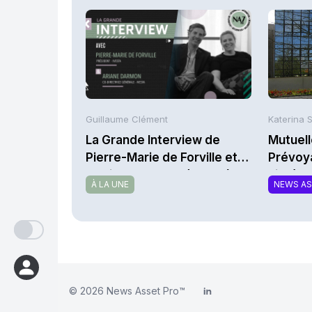
Guillaume Clément
Katerina 
La Grande Interview de
Mutuell
Pierre-Marie de Forville et
Prévoy
d’Ariane Darmon (Ivesta)
l'intég
À LA UNE
NEWS A
© 2026
News Asset Pro™
LinkedIn