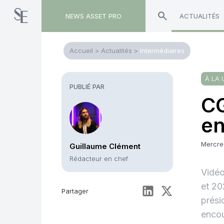
NEWS ASSET PRO
ACTUALITÉS
Accueil
>
Actualités
>
Intermédiaires
À LA 
PUBLIÉ PAR
CG
en
Mercred
Guillaume Clément
Rédacteur en chef
Vidéo
et 20
Partager
prési
encou