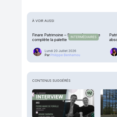
À VOIR AUSSI
Finare Patrimoine – Sateco Assurance
Patr
INTERMÉDIAIRES
complète la palette
abso
Lundi 20 Juillet 2026
Par
Philippe Benhamou
CONTENUS SUGGÉRÉS