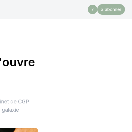
?
S'abonner
s'ouvre
binet de CGP
 galaxie