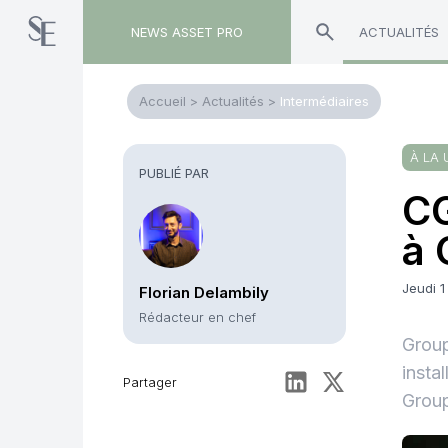
NEWS ASSET PRO
ACTUALITÉS
Accueil
>
Actualités
>
Intermédiaires
À LA 
PUBLIÉ PAR
CG
à 
Jeudi 1
Florian Delambily
Rédacteur en chef
Group
insta
Partager
Grou