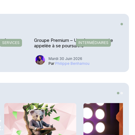
ateforme
Groupe Premium – Une forte poussée
SERVICES
INTERMÉDIAIRES
appelée à se poursuivre
Mardi 30 Juin 2026
Par
Philippe Benhamou
4
.