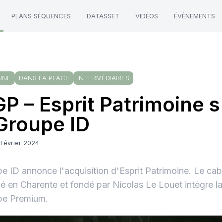
PLANS SÉQUENCES
DATASSET
VIDÉOS
ÉVÈNEMENTS
UNE
DANS LA PLACE
INTERMÉDIAIRES
P – Esprit Patrimoine 
Groupe ID
 Février 2024
e ID annonce l'acquisition d'Esprit Patrimoine. Le ca
llé en Charente et fondé par Nicolas Le Louet intègre la
pe Premium.