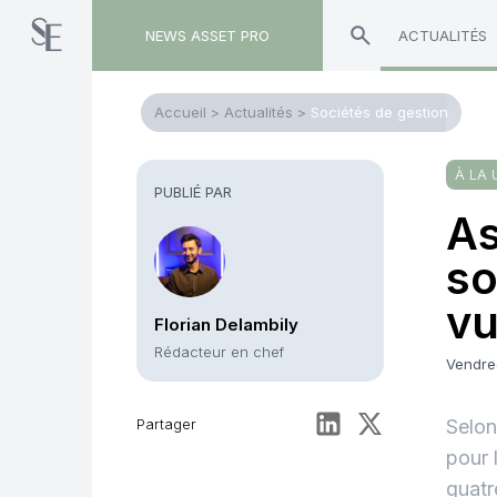
NEWS ASSET PRO
ACTUALITÉS
Accueil
>
Actualités
>
Sociétés de gestion
À LA 
PUBLIÉ PAR
As
so
v
Florian Delambily
Rédacteur en chef
Vendre
Partager
Selon
pour 
quatr