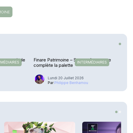
MOINE
etour en Inde
Finare Patrimoine – Sateco Assurance
RMÉDIAIRES
INTERMÉDIAIRES
complète la palette
Lundi 20 Juillet 2026
u
Par
Philippe Benhamou