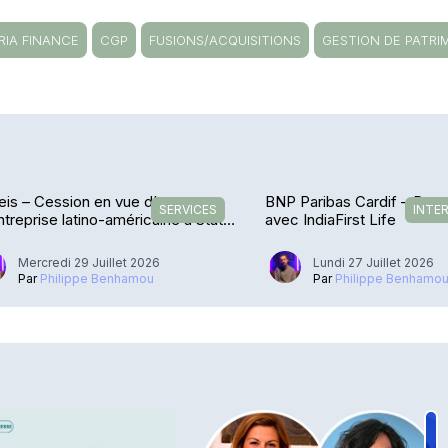
RIA FINANCE
CGP
FUSIONS/ACQUISITIONS
GESTION DE PATRI
is – Cession en vue d’une
BNP Paribas Cardif – De r
SERVICES
INTE
treprise latino-américaine à State
avec IndiaFirst Life
et
Mercredi 29 Juillet 2026
Lundi 27 Juillet 2026
Par
Philippe Benhamou
Par
Philippe Benhamo