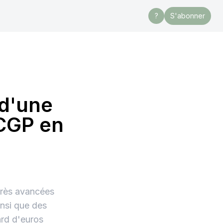
?
S'abonner
 d'une
 CGP en
 très avancées
insi que des
ard d'euros