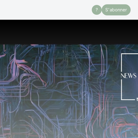
?
S'abonner