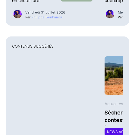
en chute libre
coentreprise la
Street
Vendredi 31 Juillet 2026
Mercredi 2
Par
Philippe Benhamou
Par
Phili
CONTENUS SUGGÉRÉS
Actualités AFP
Sécheresse 
contestent l
indemnisati
NEWS ASSURA