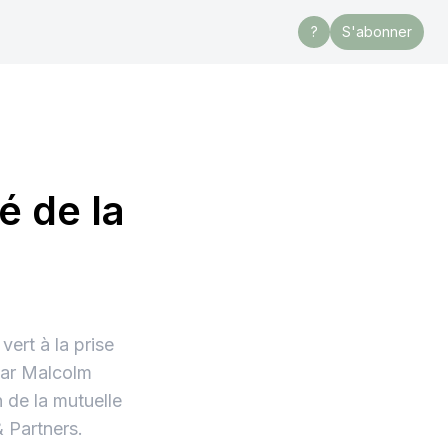
?
S'abonner
é de la
ert à la prise
par Malcolm
n de la mutuelle
 Partners.