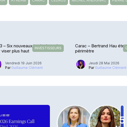
RIA
ATREAM
CARAC
CEDRUS
MICHEL ANDIGNAC
PIERRE 
 3 – Six nouveaux institutionnels
Carac – Bertrand Hau éte
INVESTISSEURS
 viser plus haut
périmètre
Vendredi 19 Juin 2026
Jeudi 28 Mai 2026
Par
Guillaume Clément
Par
Guillaume Clément
5