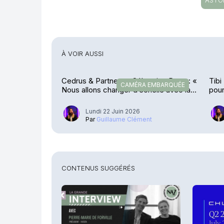
ASTO
À VOIR AUSSI
Cedrus & Partners – Sébastien Roca : «
Tibi
CAMÉRA EMBARQUÉE
Nous allons changer d’échelle avec la
pour
Carac »
Lundi 22 Juin 2026
Par
Guillaume Clément
CONTENUS SUGGÉRÉS