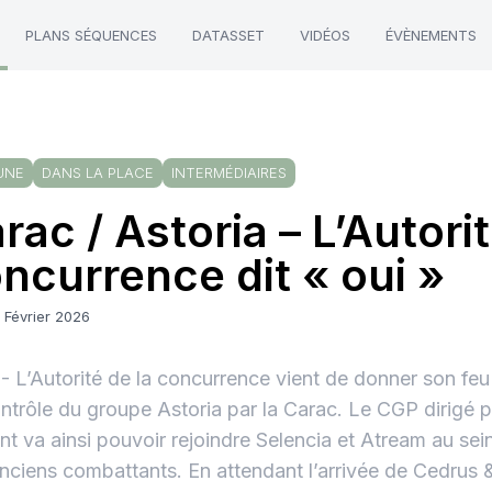
PLANS SÉQUENCES
DATASSET
VIDÉOS
ÉVÈNEMENTS
UNE
DANS LA PLACE
INTERMÉDIAIRES
rac / Astoria – L’Autorit
ncurrence dit « oui »
 Février 2026
 L’Autorité de la concurrence vient de donner son feu v
ntrôle du groupe Astoria par la Carac. Le CGP dirigé 
nt va ainsi pouvoir rejoindre Selencia et Atream au sei
nciens combattants. En attendant l’arrivée de Cedrus &