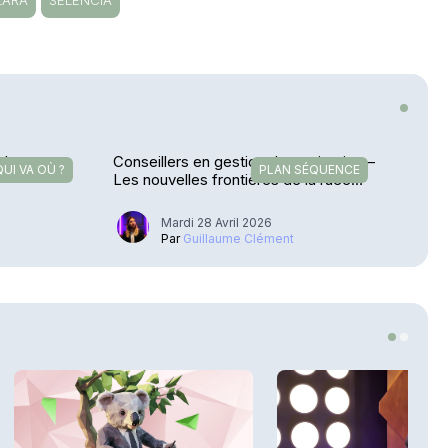
LARA
SELENCIA
nd son
Conseillers en gestion de patrimoine –
QUI VA OÙ ?
PLAN SÉQUENCE
Les nouvelles frontières de la ruée
vers l’or
Mardi 28 Avril 2026
Par
Guillaume Clément