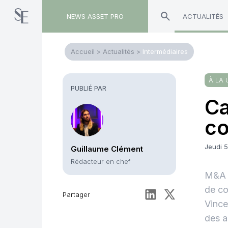
NEWS ASSET PRO
ACTUALITÉS
Accueil
>
Actualités
>
Intermédiaires
À LA 
PUBLIÉ PAR
Ca
co
Jeudi 5
Guillaume Clément
Rédacteur en chef
M&A -
de co
Partager
Vince
des a