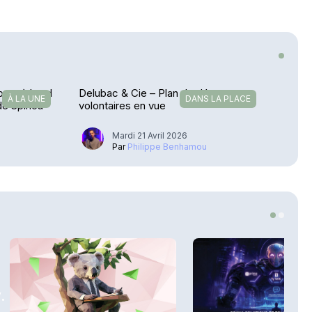
monte à bord
Delubac & Cie – Plan de départs
À LA UNE
DANS LA PLACE
e Spirica
volontaires en vue
Mardi 21 Avril 2026
u
Par
Philippe Benhamou
.