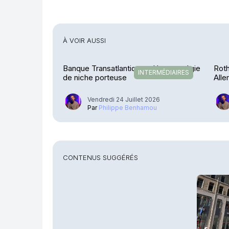
À VOIR AUSSI
Banque Transatlantique – Une stratégie
Roth
INTERMÉDIAIRES
de niche porteuse
Alle
& C
Vendredi 24 Juillet 2026
Par
Philippe Benhamou
CONTENUS SUGGÉRÉS