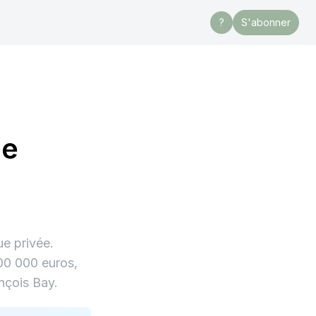
?
S'abonner
le
e privée.
100 000 euros,
ançois Bay.