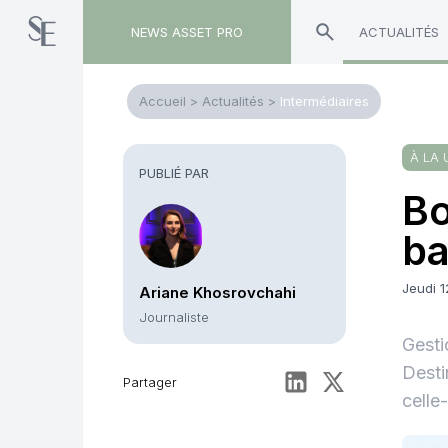
NEWS ASSET PRO
ACTUALITÉS
Accueil
>
Actualités
>
Intermédiaires
À LA 
PUBLIÉ PAR
Bo
ba
Jeudi 
Ariane Khosrovchahi
Journaliste
Gesti
Desti
Partager
celle