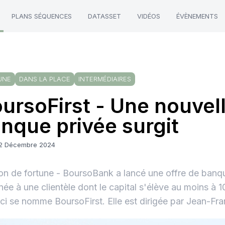
PLANS SÉQUENCES
DATASSET
VIDÉOS
ÉVÈNEMENTS
UNE
DANS LA PLACE
INTERMÉDIAIRES
ursoFirst - Une nouvel
nque privée surgit
12 Décembre 2024
on de fortune - BoursoBank a lancé une offre de banqu
née à une clientèle dont le capital s'élève au moins à 
-ci se nomme BoursoFirst. Elle est dirigée par Jean-Fr