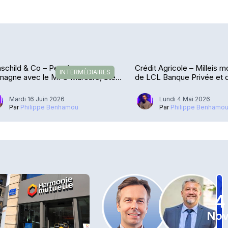
schild & Co – Percée en
Crédit Agricole – Milleis 
INTERMÉDIAIRES
magne avec le MFO Marcard, Stein
de LCL Banque Privée et d
o
Mardi 16 Juin 2026
Lundi 4 Mai 2026
Par
Philippe Benhamou
Par
Philippe Benhamo
4
Nov