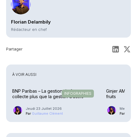
Florian Delambily
Rédacteur en chef
Partager
À VOIR AUSSI
BNP Paribas – La gestion de fortune
Ginjer AM – Une
INFOGRAPHIES
collecte plus que la gestion d’actifs
fruits
Jeudi 23 Juillet 2026
Mercredi 2
Par
Guillaume Clément
Par
Guilla