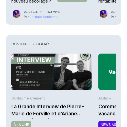
nouveau décollage ?
rentabilité en 
explosent
Vendredi 31 Juillet 2026
Vendredi 3
Par
Philippe Benhamou
Par
Phili
CONTENUS SUGGÉRÉS
Guillaume Clément
Alptis -
La Grande Interview de Pierre-
Comment bi
Marie de Forville et d’Ariane
vacances à 
Darmon (Ivesta)
À LA UNE
NEWS ASSURA