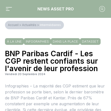
NEWS ASSET PRO
Accueil
>
Actualités
>
Intermédiaires
À LA UNE
INFOGRAPHIES
DANS LA PLACE
DATASSET
BNP Paribas Cardif - Les
CGP restent confiants sur
l'avenir de leur profession
Vendredi 20 Septembre 2024
Infographies – La majorité des CGP estiment que leur
profession se porte bien, selon le dernier baromètre
de BNP Paribas Cardif et Kantar. Près de 67%
constatent par exemple une augmentation de leur
clientèle. Si cette dernière évolue, elle privilégie des