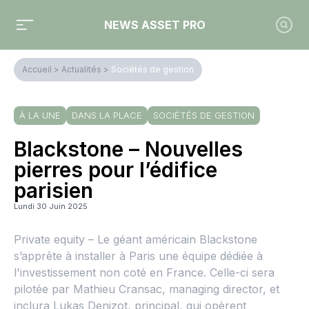
NEWS ASSET PRO
Accueil
>
Actualités
>
Sociétés de gestion
À LA UNE
DANS LA PLACE
SOCIÉTÉS DE GESTION
Blackstone – Nouvelles
pierres pour l’édifice
parisien
Lundi 30 Juin 2025
Private equity – Le géant américain Blackstone
s’apprête à installer à Paris une équipe dédiée à
l'investissement non coté en France. Celle-ci sera
pilotée par Mathieu Cransac, managing director, et
inclura Lukas Denizot, principal, qui opèrent