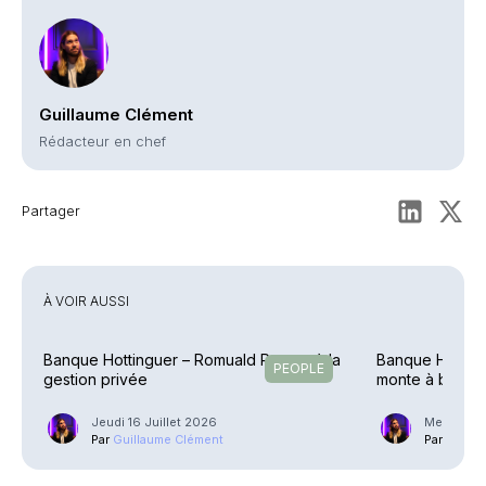
Guillaume Clément
Rédacteur en chef
Partager
À VOIR AUSSI
Banque Hottinguer – Romuald Poncet à la
Banque Hotting
PEOPLE
gestion privée
monte à bord
Jeudi 16 Juillet 2026
Mercredi 
Par
Guillaume Clément
Par
Guilla