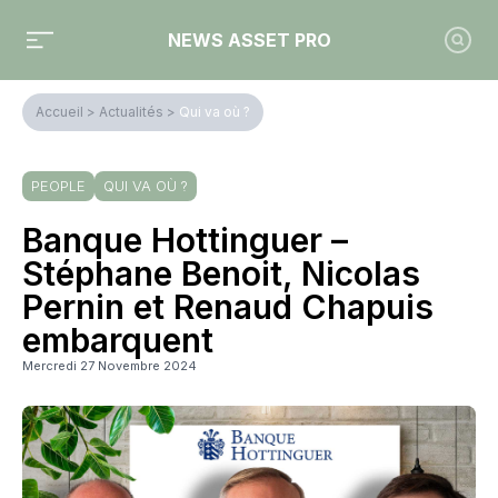
NEWS ASSET PRO
Accueil
>
Actualités
>
Qui va où ?
PEOPLE
QUI VA OÙ ?
Banque Hottinguer –
Stéphane Benoit, Nicolas
Pernin et Renaud Chapuis
embarquent
Mercredi 27 Novembre 2024