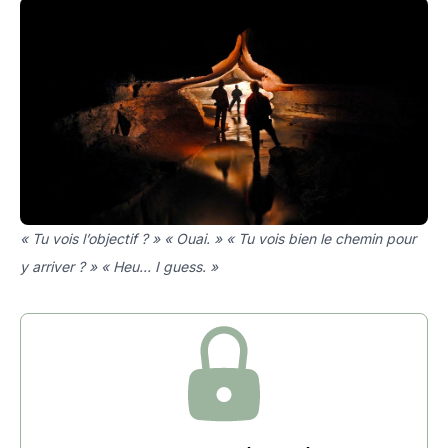
« Tu vois l’objectif ? » « Ouai. » « Tu vois bien le chemin pour
y arriver ? » « Heu… I guess. »