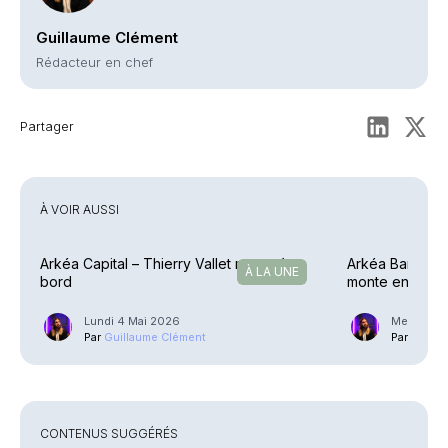
Guillaume Clément
Rédacteur en chef
Partager
À VOIR AUSSI
Arkéa Capital – Thierry Vallet monte à
Arkéa Banque P
À LA UNE
bord
monte en grad
Lundi 4 Mai 2026
Mercredi 2
Par
Guillaume Clément
Par
Guilla
CONTENUS SUGGÉRÉS