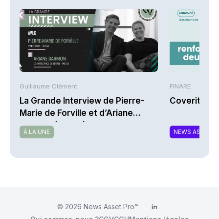
Guillaume Clément
FINARE
La Grande Interview de Pierre-
Coverity re
Marie de Forville et d’Ariane
Darmon (Ivesta)
À LA UNE
NEWS ASSURA
© 2026
News Asset Pro™
LinkedIn