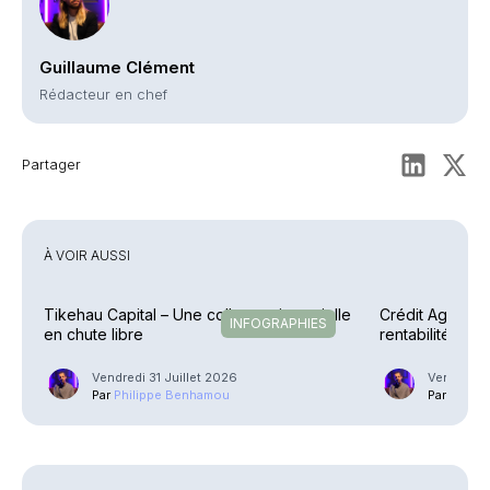
Guillaume Clément
Rédacteur en chef
Partager
À VOIR AUSSI
Tikehau Capital – Une collecte trimestrielle
Crédit Agricole
INFOGRAPHIES
en chute libre
rentabilité en 
explosent
Vendredi 31 Juillet 2026
Vendredi 3
Par
Philippe Benhamou
Par
Phili