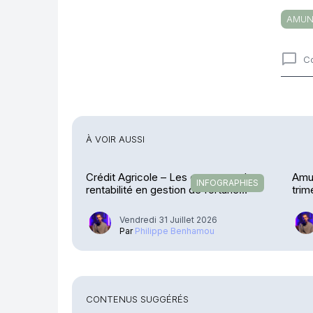
AMUN
C
Comme
À VOIR AUSSI
Crédit Agricole – Les encours et la
Amu
INFOGRAPHIES
rentabilité en gestion de fortune
trim
explosent
Vendredi 31 Juillet 2026
Par
Philippe Benhamou
CONTENUS SUGGÉRÉS