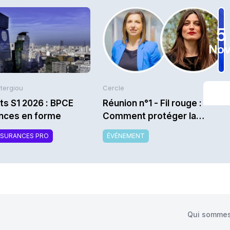
5
Nov
Stergiou
Cercle
ts S1 2026 : BPCE
Réunion n°1 - Fil rouge :
nces en forme
Comment protéger la
marque et la promesse
SSURANCES PRO
ÉVÉNEMENT
relationnelle dans un monde
d’assurance en crise
(climat, assurabilité, hausse
des prix) ? - Saison
2026/2027
Qui sommes