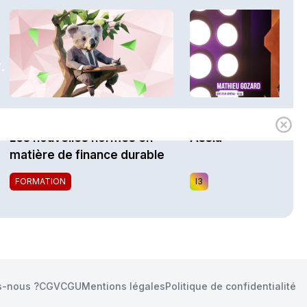
.
1h00
Expert
i3 Assurances
Les nouvelles normes en
Assia
matière de finance durable
FORMATION
I3
-nous ?
CGV
CGU
Mentions légales
Politique de confidentialité