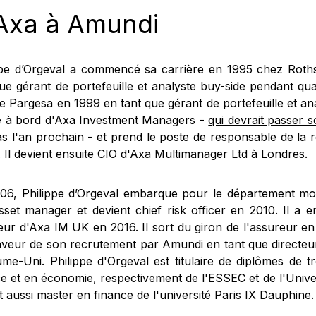
Axa à Amundi
ppe d’Orgeval a commencé sa carrière en 1995 chez Roths
ue gérant de portefeuille et analyste buy-side pendant quat
e Pargesa en 1999 en tant que gérant de portefeuille et ana
 à bord d'Axa Investment Managers -
qui devrait passer 
as l'an prochain
- et prend le poste de responsable de la 
. Il devient ensuite CIO d'Axa Multimanager Ltd à Londres.
06, Philippe d’Orgeval embarque pour le département mon
asset manager et devient chief risk officer en 2010. Il a 
teur d'Axa IM UK en 2016. Il sort du giron de l'assureur 
faveur de son recrutement par Amundi en tant que directeu
me-Uni. Philippe d'Orgeval est titulaire de diplômes de t
e et en économie, respectivement de l'ESSEC et de l'Univers
t aussi master en finance de l'université Paris IX Dauphine.