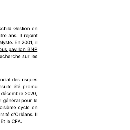
child Gestion en
re ans. Il rejoint
lyste. En 2001, il
sous pavillon BNP
recherche sur les
dial des risques
ensuite été promu
en décembre 2020,
r général pour le
roisième cycle en
ité d'Orléans. Il
 Et le CFA.