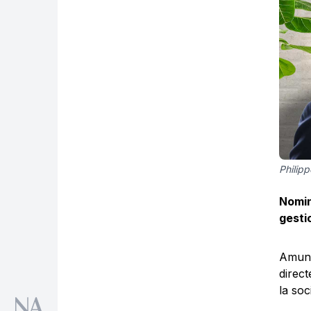
Philip
Nomin
gesti
Amund
direct
la so