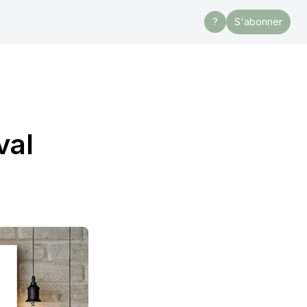
?
S'abonner
val