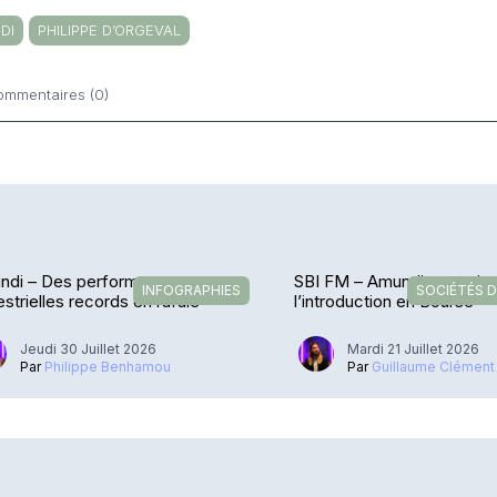
DI
PHILIPPE D’ORGEVAL
ommentaires (0)
ntaires
ndi – Des performances
SBI FM – Amundi se projet
INFOGRAPHIES
SOCIÉTÉS D
estrielles records en rafale
l’introduction en Bourse
Jeudi 30 Juillet 2026
Mardi 21 Juillet 2026
Par
Philippe Benhamou
Par
Guillaume Clément