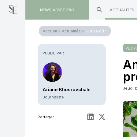
NEWS ASSET PRO
ACTUALITÉS
Accueil
>
Actualités
>
Qui va où ?
PEOP
PUBLIÉ PAR
Am
p
Jeudi 
Ariane Khosrovchahi
Journaliste
Partager