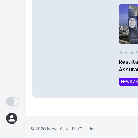
Katerina 
Résulta
Assura
NEWS A
© 2026
News Asset Pro™
LinkedIn