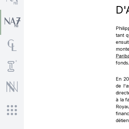
D'
Phili
tant q
ensuit
monte
Parib
fonds
En 20
de l'
direc
à la 
Royau
financ
détien