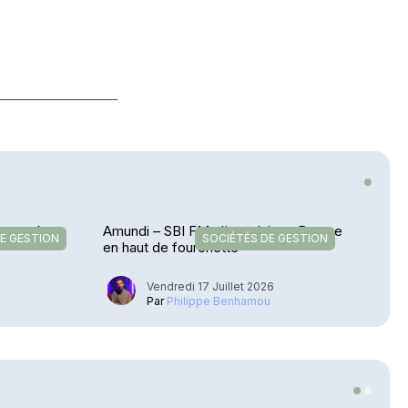
te après
Amundi – SBI FM s'introduit en Bourse
E GESTION
SOCIÉTÉS DE GESTION
en haut de fourchette
Vendredi 17 Juillet 2026
Par
Philippe Benhamou