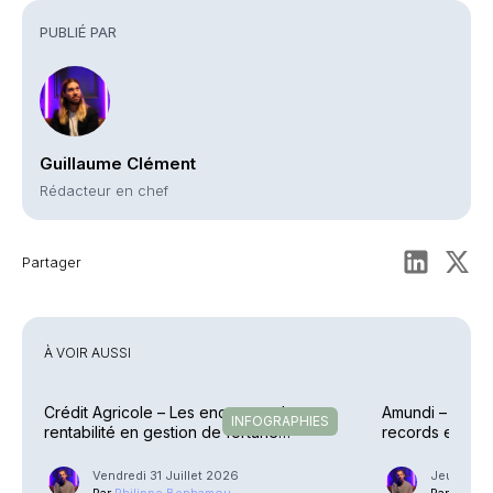
PUBLIÉ PAR
Guillaume Clément
Rédacteur en chef
Partager
À VOIR AUSSI
Crédit Agricole – Les encours et la
Amundi – Des p
INFOGRAPHIES
rentabilité en gestion de fortune
records en raf
explosent
Vendredi 31 Juillet 2026
Jeudi 30 J