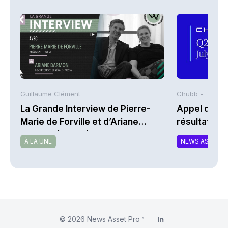
Guillaume Clément
Chubb -
La Grande Interview de Pierre-
Appel de co
Marie de Forville et d’Ariane
résultats d
Darmon (Ivesta)
2026 de Chu
À LA UNE
NEWS ASSURA
© 2026
News Asset Pro™
LinkedIn