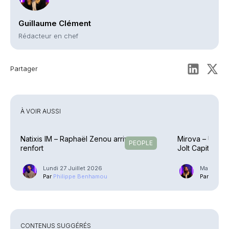
Guillaume Clément
Rédacteur en chef
Partager
À VOIR AUSSI
Natixis IM – Raphaël Zenou arrive en
Mirova – Une éq
PEOPLE
renfort
Jolt Capital
Lundi 27 Juillet 2026
Mardi 21 J
Par
Philippe Benhamou
Par
Guilla
CONTENUS SUGGÉRÉS