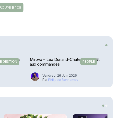
ROUPE BPCE
on des fonds
Mirova – Léa Dunand-Chatellet bientôt
E GESTION
PEOPLE
aux commandes
Vendredi 26 Juin 2026
u
Par
Philippe Benhamou