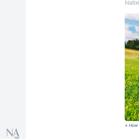
Natix
« How t