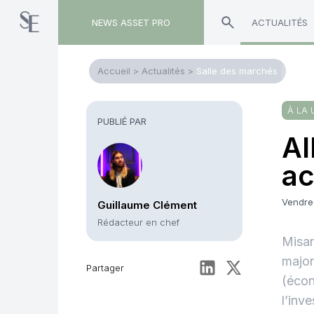
NEWS ASSET PRO
ACTUALITÉS
Accueil
>
Actualités
>
Salle des marchés
À LA 
PUBLIÉ PAR
Al
ac
Vendre
Guillaume Clément
Rédacteur en chef
Misan
major
Partager
(écon
l’inv