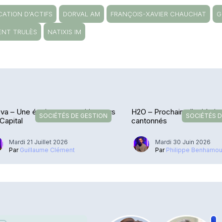
CATION D'ACTIFS
DORVAL AM
FRANÇOIS-XAVIER CHAUCHAT
G
ENT TRULÈS
NATIXIS IM
va – Une équipe en transition vers
H2O – Prochaine liquidati
SOCIÉTÉS DE GESTION
SOCIÉTÉS D
 Capital
cantonnés
Mardi 21 Juillet 2026
Mardi 30 Juin 2026
Par
Guillaume Clément
Par
Philippe Benhamo