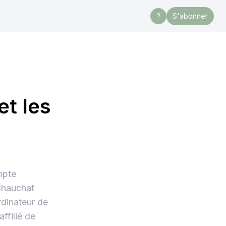
?
S'abonner
et les
mpte
 Chauchat
rdinateur de
ffilié de