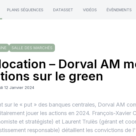
PLANS SÉQUENCES
DATASSET
VIDÉOS
ÉVÈNEMENTS
UNE
SALLE DES MARCHÉS
location – Dorval AM m
tions sur le green
di 12 Janvier 2024
t sur le « put » des banques centrales, Dorval AM co
itairement jouer les actions en 2024. François-Xavier
omiste et stratégiste) et Laurent Trulès (gérant et coo
estissement responsable) détaillent les convictions de l'a