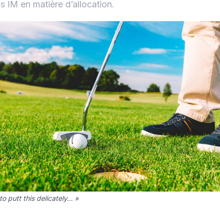
is IM en matière d’allocation.
o putt this delicately… »