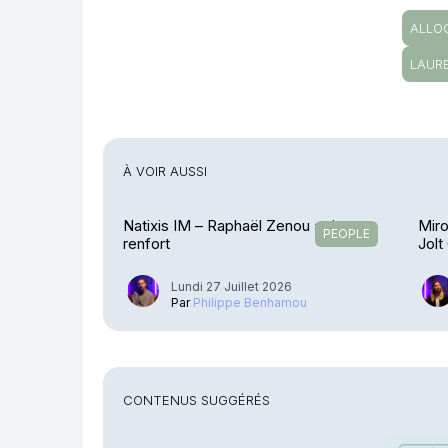
ALLO
LAUR
À VOIR AUSSI
Natixis IM – Raphaël Zenou arrive en
Miro
PEOPLE
renfort
Jolt
Lundi 27 Juillet 2026
Par
Philippe Benhamou
CONTENUS SUGGÉRÉS