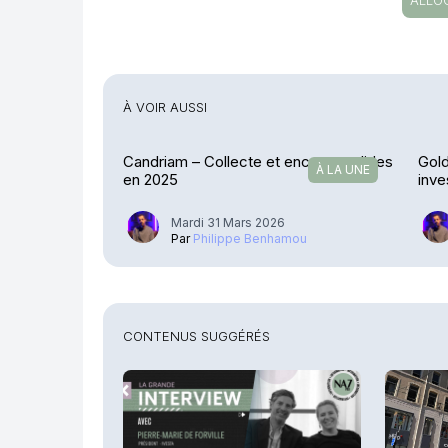
ALLO
À VOIR AUSSI
Candriam – Collecte et encours solides
Gol
À LA UNE
en 2025
inve
Mardi 31 Mars 2026
Par
Philippe Benhamou
CONTENUS SUGGÉRÉS