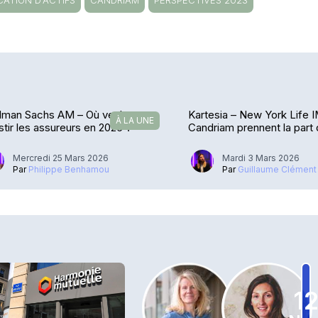
CATION D'ACTIFS
CANDRIAM
PERSPECTIVES 2023
dman Sachs AM – Où veulent
Kartesia – New York Life I
À LA UNE
stir les assureurs en 2026 ?
Candriam prennent la part 
Mercredi 25 Mars 2026
Mardi 3 Mars 2026
Par
Philippe Benhamou
Par
Guillaume Clément
1