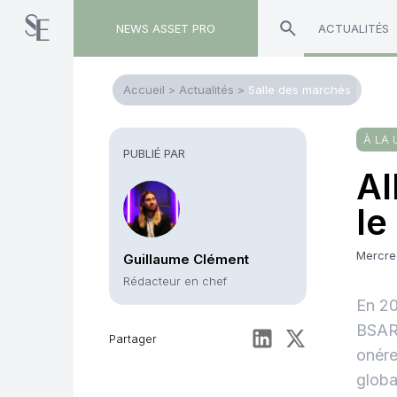
NEWS ASSET PRO
ACTUALITÉS
Accueil
>
Actualités
>
Salle des marchés
À LA 
PUBLIÉ PAR
Al
le
Mercre
Guillaume Clément
Rédacteur en chef
En 20
BSARP
Partager
onére
globa