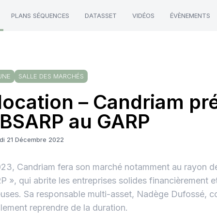
PLANS SÉQUENCES
DATASSET
VIDÉOS
ÉVÈNEMENTS
UNE
SALLE DES MARCHÉS
location – Candriam pr
 BSARP au GARP
di 21 Décembre 2022
23, Candriam fera son marché notamment au rayon de
 », qui abrite les entreprises solides financièrement e
uses. Sa responsable multi-asset, Nadège Dufossé, c
lement reprendre de la duration.