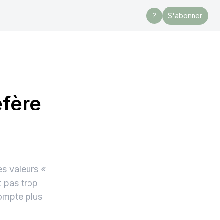
?
S'abonner
éfère
s valeurs «
t pas trop
ompte plus