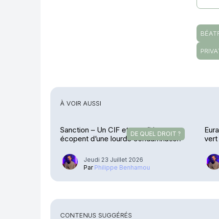
BÉAT
PRIVA
À VOIR AUSSI
Sanction – Un CIF et ses dirigeants
Eura
DE QUEL DROIT ?
écopent d’une lourde condamnation
vert
Jeudi 23 Juillet 2026
Par
Philippe Benhamou
CONTENUS SUGGÉRÉS