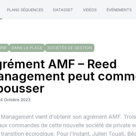
PLANS SÉQUENCES
DATASSET
VIDÉOS
ÉVÈNEMENTS
UNE
DANS LA PLACE
SOCIÉTÉS DE GESTION
rément AMF – Reed
anagement peut comm
pousser
24 Octobre 2023
Management vient d’obtenir son agrément AMF. Troi
aux commandes de cette nouvelle société de private eq
a transition écologique. Pour l’instant, Julien Touati, B