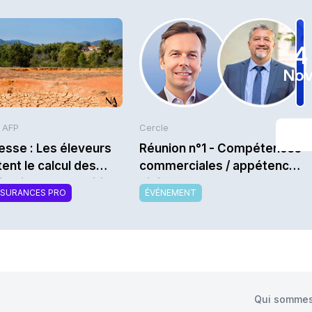
4
Nov
s AFP
Cercle
sse : Les éleveurs
Réunion n°1 - Compétences
ent le calcul des
commerciales / appétences
sations des prairies
digitales : quels nouveaux
SSURANCES PRO
ÉVÉNEMENT
vendeurs recherchent
aujourd’hui les compagnies
pour leurs réseaux ? -
Saison 2026/2027
Qui sommes