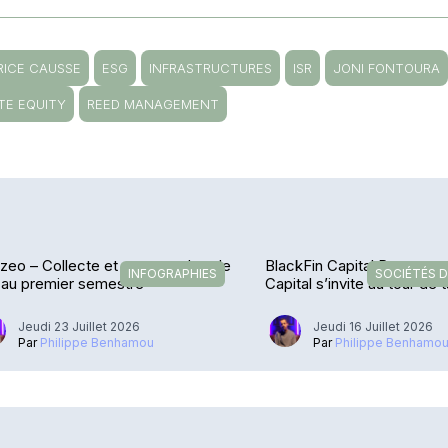
RICE CAUSSE
ESG
INFRASTRUCTURES
ISR
JONI FONTOURA
TE EQUITY
REED MANAGEMENT
zeo – Collecte et encours dans le
BlackFin Capital Partners 
INFOGRAPHIES
SOCIÉTÉS D
 au premier semestre
Capital s’invite au tour de 
Jeudi 23 Juillet 2026
Jeudi 16 Juillet 2026
Par
Philippe Benhamou
Par
Philippe Benhamo