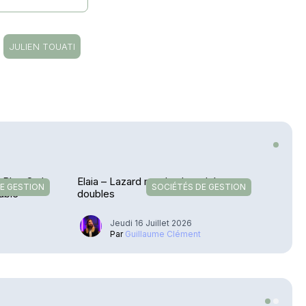
JULIEN TOUATI
– Blue Owl
Elaia – Lazard met les bouchées
E GESTION
SOCIÉTÉS DE GESTION
table
doubles
Jeudi 16 Juillet 2026
u
Par
Guillaume Clément