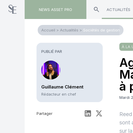
NEWS ASSET PRO
ACTUALITÉS
Accueil
>
Actualités
>
Sociétés de gestion
À LA 
PUBLIÉ PAR
Ag
M
à 
Guillaume Clément
Rédacteur en chef
Mardi 
Partager
Reed 
sont 
sur l