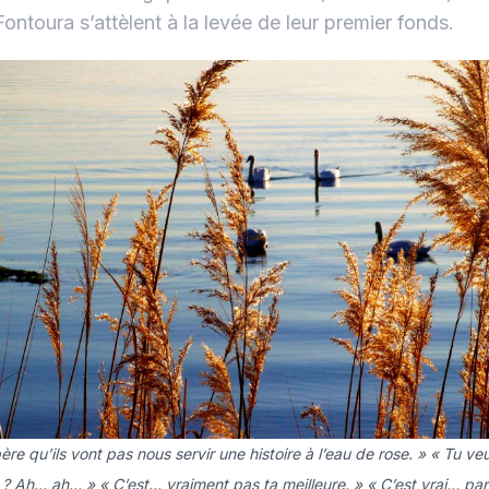
Fontoura s’attèlent à la levée de leur premier fonds.
ère qu’ils vont pas nous servir une histoire à l’eau de rose. » « Tu veu
? Ah… ah… » « C’est... vraiment pas ta meilleure. » « C’est vrai… pa