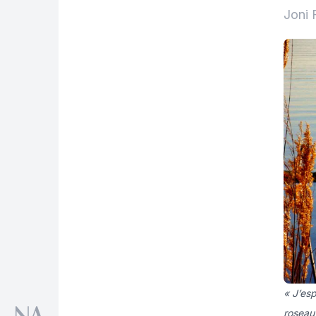
Joni 
« J’esp
roseau 