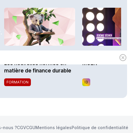
.
1h00
Expert
i3 Assurances
Les nouvelles normes en
MGEN
matière de finance durable
FORMATION
I3
-nous ?
CGV
CGU
Mentions légales
Politique de confidentialité