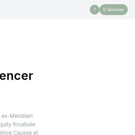
?
S'abonner
encer
s ex-Meridiam
uity focalisée
éatrice Causse et