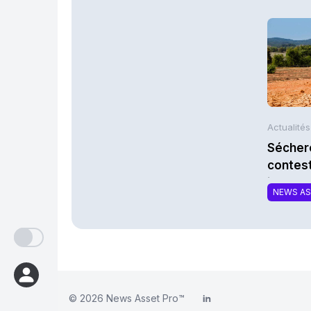
Actualité
Séchere
contest
indemni
NEWS A
© 2026
News Asset Pro™
LinkedIn