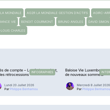
 LA MONDIALE
AG2R LA MONDIALE GESTION D'ACTIFS
AGIRC-AR
RANCE VIE
BENOIT COURMONT
BRUNO ANGLES
DAVID SIMON
-LOUIS CHARLES
és de compte – Les frais reculent,
Baloise Vie Luxembourg -
INFOGRAPHIES
INTE
les rétrocessions
de nouveaux sommets
Lundi 20 Juillet 2026
Mercredi 8 Juillet 202
Par
Philippe Benhamou
Par
Philippe Benhamo