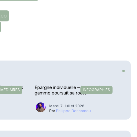
RCO
 Lancé vers
Épargne individuelle – La montée en
RMÉDIAIRES
INFOGRAPHIES
gamme poursuit sa route
6
Mardi 7 Juillet 2026
u
Par
Philippe Benhamou