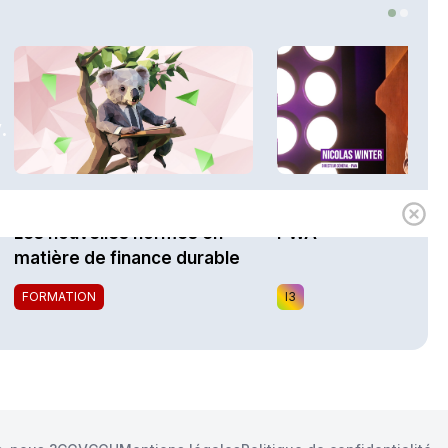
.
1h00
Expert
Mathilde Danel
Les nouvelles normes en
PWA
matière de finance durable
FORMATION
I3