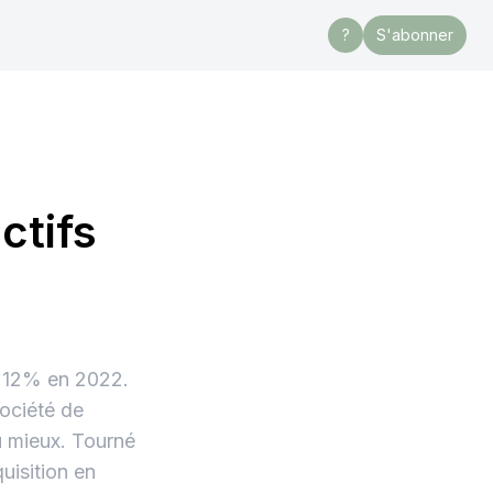
?
S'abonner
ctifs
e 12% en 2022.
ociété de
u mieux. Tourné
uisition en