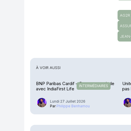
AG2R
ASSU
JEAN
À VOIR AUSSI
BNP Paribas Cardif – De retour en Inde
Unit
INTERMÉDIAIRES
avec IndiaFirst Life
pas 
Lundi 27 Juillet 2026
Par
Philippe Benhamou