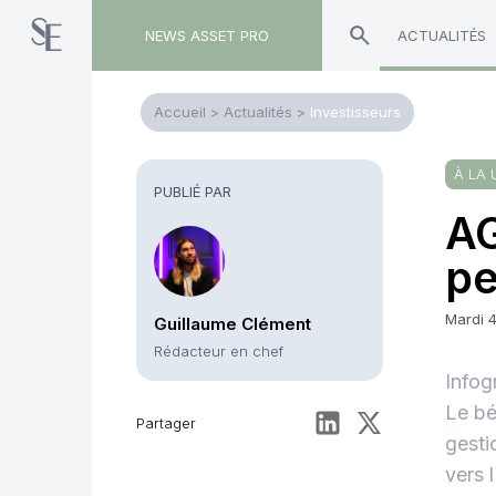
NEWS ASSET PRO
ACTUALITÉS
Accueil
>
Actualités
>
Investisseurs
À LA 
PUBLIÉ PAR
AG
pe
Mardi 4
Guillaume Clément
Rédacteur en chef
Infog
Le bé
Partager
gesti
vers 