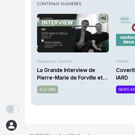
CONTENUS SUGGÉRÉS
Guillaume Clément
FINARE
La Grande Interview de
Coverit
Pierre-Marie de Forville et
IARD
d’Ariane Darmon (Ivesta)
À LA UNE
NEWS A