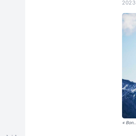
2023 
« Bon… 