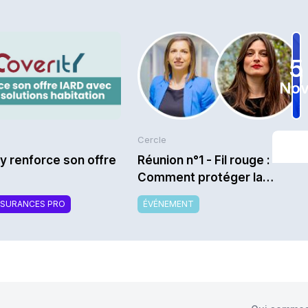
5
Nov
Cercle
y renforce son offre
Réunion n°1 - Fil rouge :
Comment protéger la
marque et la promesse
SSURANCES PRO
ÉVÉNEMENT
relationnelle dans un monde
d’assurance en crise
(climat, assurabilité, hausse
des prix) ? - Saison
2026/2027