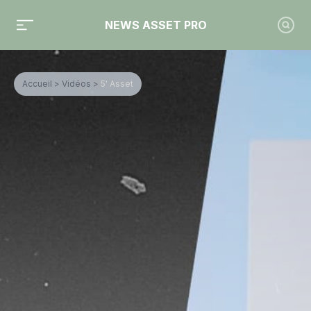
NEWS ASSET PRO
Accueil
>
Vidéos
>
5' Asset