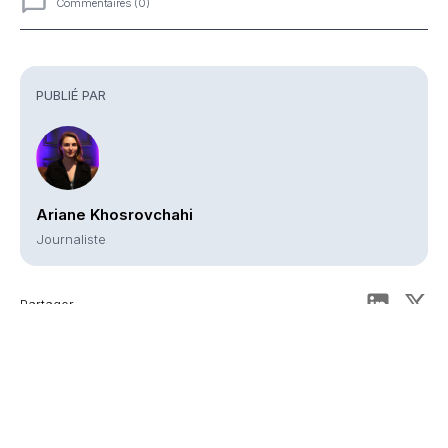
Commentaires (0)
Commentaires
PUBLIÉ PAR
Ariane Khosrovchahi
Journaliste
Partager
À VOIR AUSSI
Eurazeo – Collecte et encours dans le vert
BNP Paribas – 