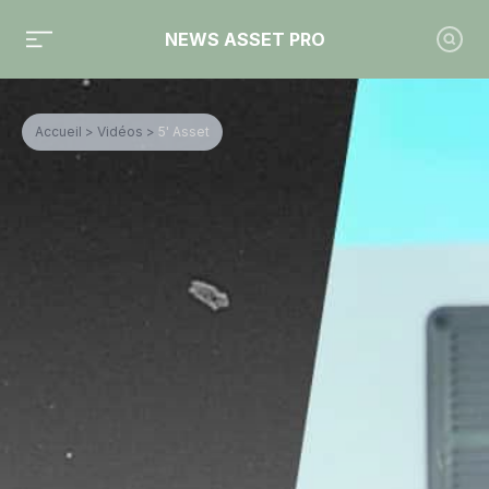
NEWS ASSET PRO
Accueil
>
Vidéos
>
5' Asset