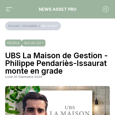
NEWS ASSET PRO
Accueil
>
Actualités
>
Qui va où ?
PEOPLE
QUI VA OÙ ?
UBS La Maison de Gestion -
Philippe Pendariès-Issaurat
monte en grade
Lundi 30 Septembre 2024