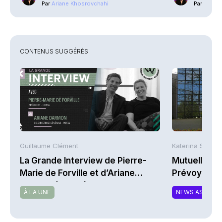
Par
Ariane Khosrovchahi
Par
Ariane
CONTENUS SUGGÉRÉS
Guillaume Clément
Katerina Stergi
La Grande Interview de Pierre-
Mutuelles : 
Marie de Forville et d’Ariane
Prévoyance 
Darmon (Ivesta)
de la Math
À LA UNE
NEWS ASSURA