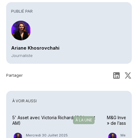
Commentaires
PUBLIÉ PAR
Ariane Khosrovchahi
Journaliste
Partager
À VOIR AUSSI
5' Asset avec Victoria Richard (Ofi Invest
M&G Investment
À LA UNE
AM)
» de l’asset m
Mercredi 30 Juillet 2025
Mercredi 2