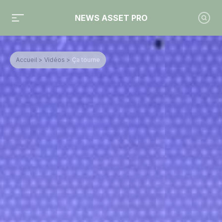
NEWS ASSET PRO
Accueil
>
Vidéos
>
Ça tourne