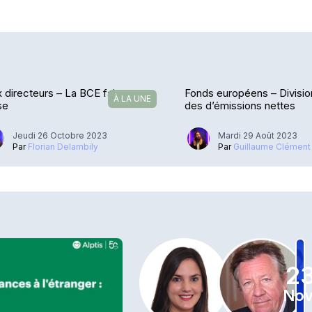
 directeurs – La BCE fait une
Fonds européens – Divisio
À LA UNE
se
des d’émissions nettes
Jeudi 26 Octobre 2023
Mardi 29 Août 2023
Par
Florian Delambily
Par
Guillaume Clément
2
Nov