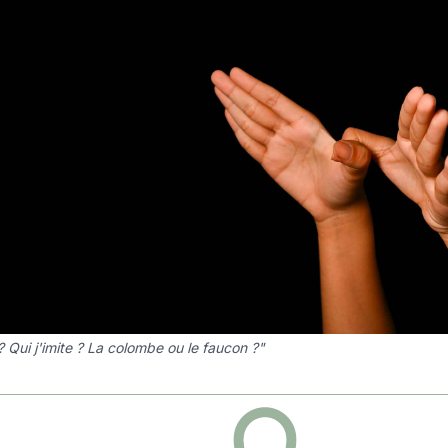
? Qui j'imite ? La colombe ou le faucon ?"