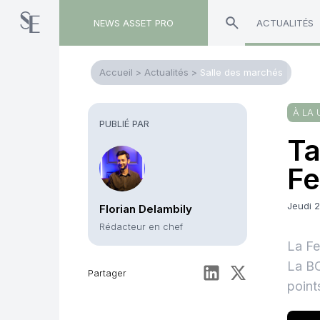
NEWS ASSET PRO
ACTUALITÉS
Accueil
>
Actualités
>
Salle des marchés
À LA 
PUBLIÉ PAR
Ta
Fe
Jeudi 
Florian Delambily
Rédacteur en chef
La Fe
La BC
Partager
point