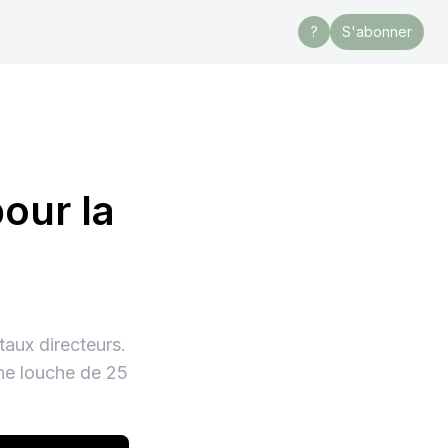
?
S'abonner
our la
aux directeurs.
une louche de 25