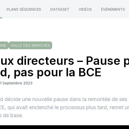
PLANS SÉQUENCES
DATASSET
VIDÉOS
ÉVÈNEMENTS
UNE
SALLE DES MARCHÉS
ux directeurs – Pause p
d, pas pour la BCE
21 Septembre 2023
d décide une nouvelle pause dans la remontée de ses t
E, qui avait enclenché le processus plus tard, remet 
s de base.