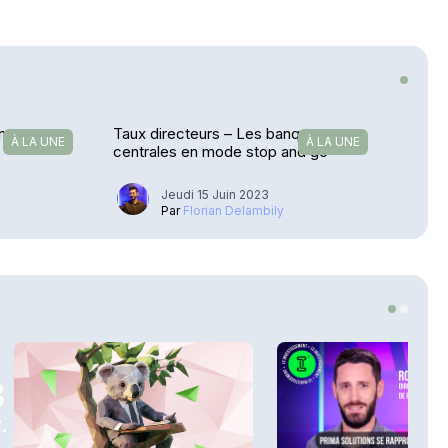
n par sept
Taux directeurs – Les banques
À LA UNE
À LA UNE
centrales en mode stop and go
Jeudi 15 Juin 2023
Par
Florian Delambily
3
.