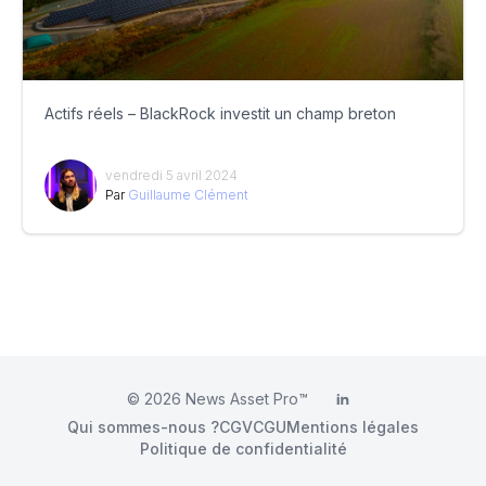
Actifs réels – BlackRock investit un champ breton
vendredi 5 avril 2024
Par
Guillaume Clément
© 2026
News Asset Pro™
LinkedIn
Qui sommes-nous ?
CGV
CGU
Mentions légales
Politique de confidentialité