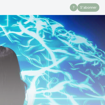
?
S'abonner