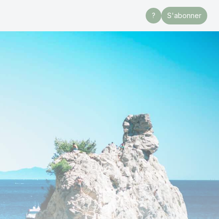
?
S'abonner