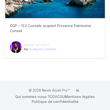
CGP – YLV Conseils acquiert Provence Patrimoine
Conseil
jeudi 27 juin 2024
Par
Guillaume Clément
© 2026
News Asset Pro™
LinkedIn
Qui sommes-nous ?
CGV
CGU
Mentions légales
Politique de confidentialité